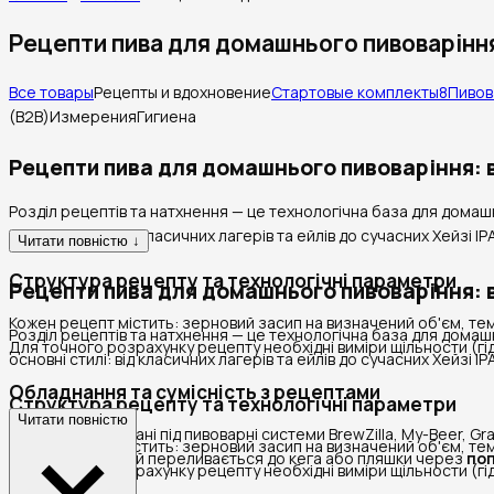
Рецепти пива для домашнього пивоваріння
Все товары
Рецепты и вдохновение
Стартовые комплекты
8
Пивов
(B2B)
Измерения
Гигиена
Рецепти пива для домашнього пивоваріння: 
Розділ рецептів та натхнення — це технологічна база для домашні
основні стилі: від класичних лагерів та ейлів до сучасних Хейзі IPА
Читати повністю ↓
Структура рецепту та технологічні параметри
Рецепти пива для домашнього пивоваріння: 
Кожен рецепт містить: зерновий засип на визначений об'єм, темп
Розділ рецептів та натхнення — це технологічна база для домашні
Для точного розрахунку рецепту необхідні виміри щільности (г
основні стилі: від класичних лагерів та ейлів до сучасних Хейзі IPА
Обладнання та сумісність з рецептами
Структура рецепту та технологічні параметри
Читати повністю
Рецепти адаптовані під пивоварні системи BrewZilla, My-Beer, Gra
Кожен рецепт містить: зерновий засип на визначений об'єм, темп
ферментації напій переливається до кега або пляшки через
поп
Для точного розрахунку рецепту необхідні виміри щільности (г
праймінгом.