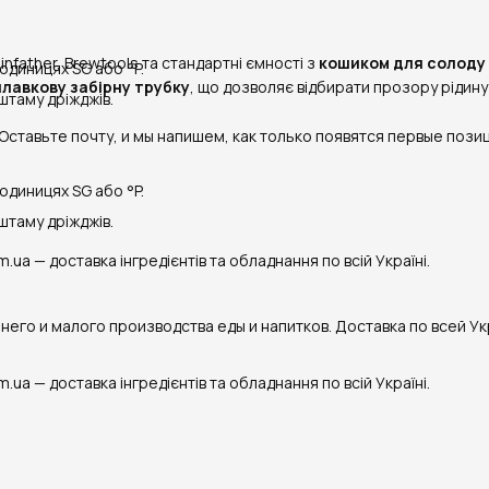
infather, Brewtools та стандартні ємності з
кошиком для солоду
одиницях SG або °P.
лавкову забірну трубку
, що дозволяє відбирати прозору рідину
штаму дріжджів.
ставьте почту, и мы напишем, как только появятся первые позиц
одиницях SG або °P.
штаму дріжджів.
ua — доставка інгредієнтів та обладнання по всій Україні.
го и малого производства еды и напитков. Доставка по всей Ук
ua — доставка інгредієнтів та обладнання по всій Україні.