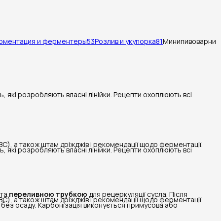
рментация и ферментеры
53
Розлив и укупорка
81
Минипивоварни
ь, які розробляють власні лінійки. Рецепти охоплюють всі
BC), а також штам дріжджів і рекомендації щодо ферментації.
ь, які розробляють власні лінійки. Рецепти охоплюють всі
та
переливною трубкою
для рецеркуляції сусла. Після
BC), а також штам дріжджів і рекомендації щодо ферментації.
 без осаду. Карбонізація виконується примусова або