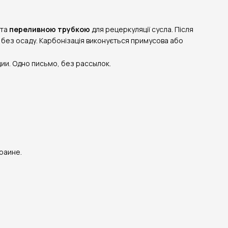
та
переливною трубкою
для рецеркуляції сусла. Після
 без осаду. Карбонізація виконується примусова або
ии. Одно письмо, без рассылок.
раине.