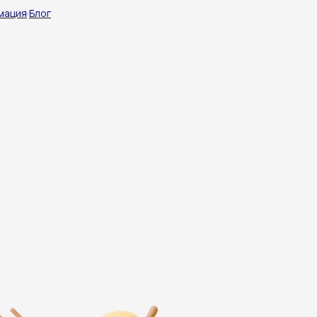
мация
·
Блог