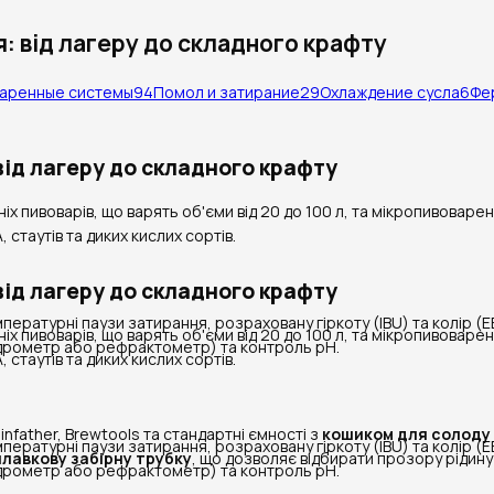
: від лагеру до складного крафту
аренные системы
94
Помол и затирание
29
Охлаждение сусла
6
Фе
від лагеру до складного крафту
х пивоварів, що варять об'єми від 20 до 100 л, та мікропивоварен
, стаутів та диких кислих сортів.
від лагеру до складного крафту
ературні паузи затирання, розраховану гіркоту (IBU) та колір (E
х пивоварів, що варять об'єми від 20 до 100 л, та мікропивоварен
ідрометр або рефрактометр) та контроль pH.
, стаутів та диких кислих сортів.
infather, Brewtools та стандартні ємності з
кошиком для солоду
ературні паузи затирання, розраховану гіркоту (IBU) та колір (E
лавкову забірну трубку
, що дозволяє відбирати прозору рідину
ідрометр або рефрактометр) та контроль pH.