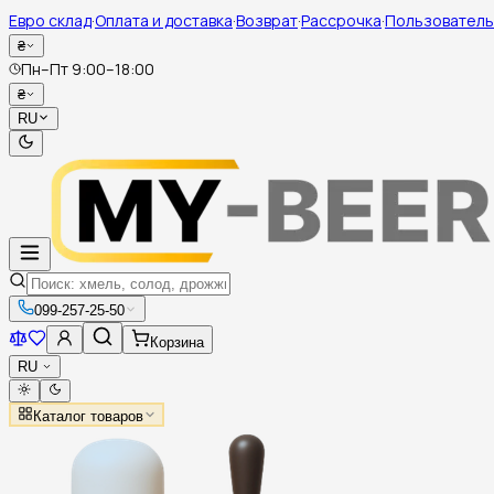
Евро склад
·
Оплата и доставка
·
Возврат
·
Рассрочка
·
Пользователь
₴
Пн–Пт 9:00–18:00
₴
RU
099-257-25-50
Корзина
RU
Каталог товаров