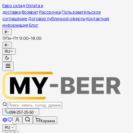
Евро склад
·
Оплата и
доставка
·
Возврат
·
Рассрочка
·
Пользовательское
соглашение
·
Договор публичной оферты
·
Контактная
информация
·
Блог
₴
Пн–Пт 9:00–18:00
₴
RU
099-257-25-50
Корзина
RU