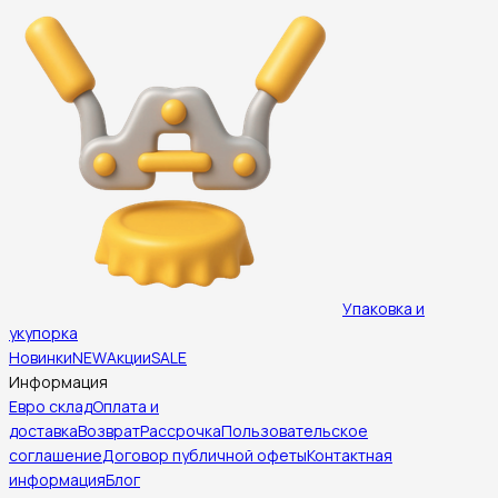
Упаковка и
укупорка
Новинки
NEW
Акции
SALE
Информация
Евро склад
Оплата и
доставка
Возврат
Рассрочка
Пользовательское
соглашение
Договор публичной офеты
Контактная
информация
Блог