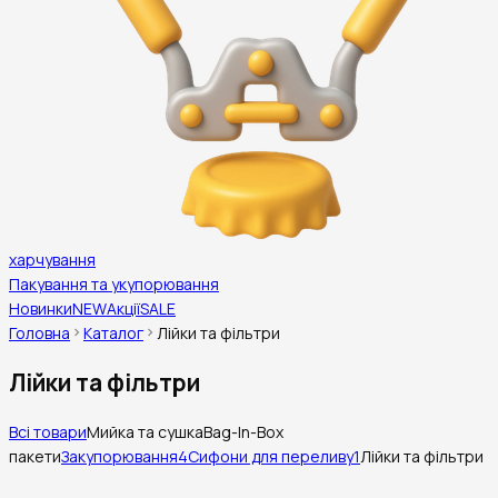
харчування
Пакування та укупорювання
Новинки
NEW
Акції
SALE
Головна
Каталог
Лійки та фільтри
Лійки та фільтри
Всі товари
Мийка та сушка
Bag-In-Box
пакети
Закупорювання
4
Сифони для переливу
1
Лійки та фільтри