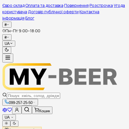
Євро склад
·
Оплата та доставка
·
Повернення
·
Розстрочка
·
Угода
користувача
·
Договір публічної оферти
·
Контактна
інформація
·
Блог
₴
Пн–Пт 9:00–18:00
₴
UA
099-257-25-50
Кошик
UA