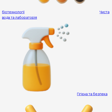
біотехнології
Чиста
вода та лабораторія
Гігієна та безпека