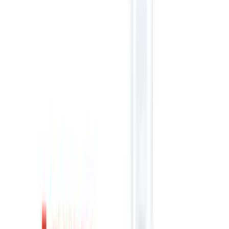
Інгредієнти
Сучасна кулінарія