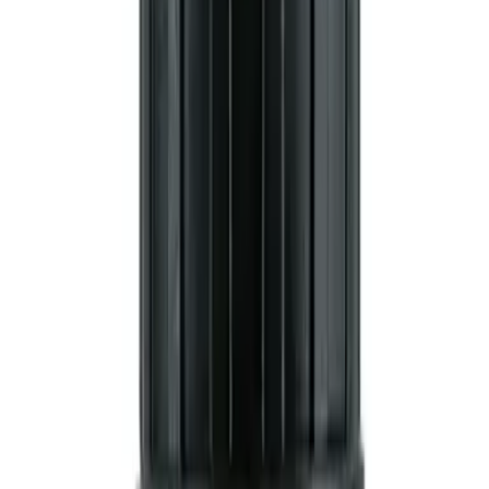
Кег-ферментер FermZilla для
зброджування сусла під
тиском на 60л
Написати відгук
Арт.
MB3777900
Обсяг, л
60
Матеріал
Пластик
Тип елемента
All-Rounder
Фітінг
Ball Lock
Всі характеристики (
5
)
5 931 ₴
В наявності
У кошик
Купити в 1 клік