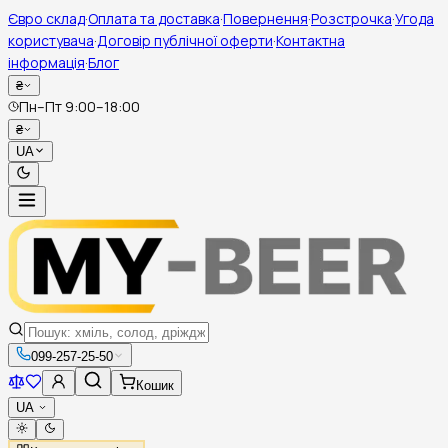
Євро склад
·
Оплата та доставка
·
Повернення
·
Розстрочка
·
Угода
користувача
·
Договір публічної оферти
·
Контактна
інформація
·
Блог
₴
Пн–Пт 9:00–18:00
₴
UA
099-257-25-50
Кошик
UA