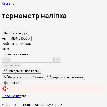
Kegland
термометр наліпка
Написати відгук
Арт.
MB0434030
Робота під тиском
0
60 ₴
Немає в наявності
Закінчився
Повідомити про появу
Додати у список бажань
Додати до порівняння
Доставка
Нова Пошта
від 80 ₴
У відділення, поштомат або кур'єром