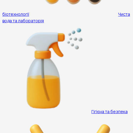
біотехнології
Чиста
вода та лабораторія
Гігієна та безпека