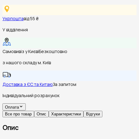
Укрпошта
від 55 ₴
У відділення
Самовивіз у Києві
Безкоштовно
з нашого складу м. Київ
Доставка з ЄС та Китаю
За запитом
Індивідуальний розрахунок
Оплата
Все про товар
Опис
Характеристики
Відгуки
Опис